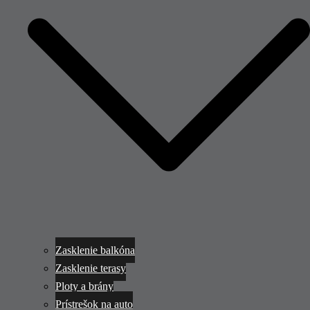
Zasklenie balkóna
Zasklenie terasy
Ploty a brány
Prístrešok na auto