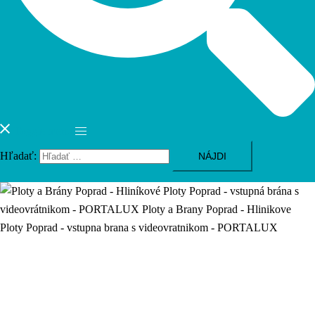
Toggle menu
Hľadať:
Zabezpečte si priestor plotom a bránou od
nás
Zameranie a cenovú ponuku vám vypracujeme zadarmo